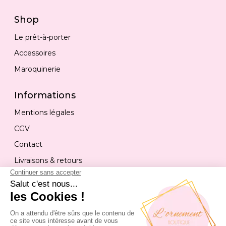
Shop
Le prêt-à-porter
Accessoires
Maroquinerie
Informations
Mentions légales
CGV
Contact
Livraisons & retours
Contact
04 50 17 58 44
christine.malcoeffe@gmail.com