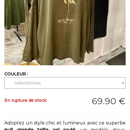
COULEUR :
69
.90
€
En rupture de stock
Adoptez un style chic et lumineux avec ce superbe
pull grande taille col roulé
, un modèle doux,