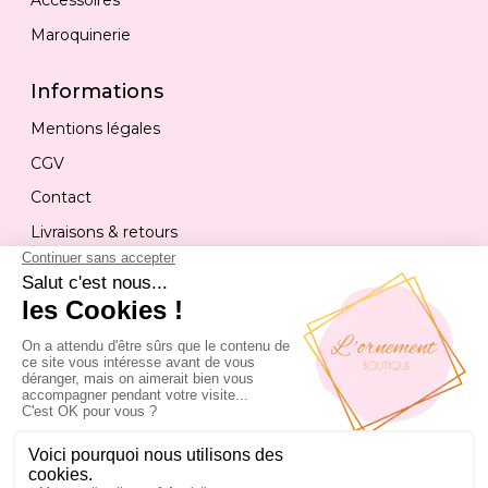
Accessoires
Maroquinerie
Informations
Mentions légales
CGV
Contact
Livraisons & retours
Contact
04 50 17 58 44
christine.malcoeffe@gmail.com
28, Rue des Granges - 74200 Thonon-les-Bains
Du mardi au samedi 9h30-18h30h NON STOP
Fermé le dimanche et le lundi